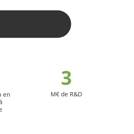
s
3
M€ de R&D
n
en
à
e