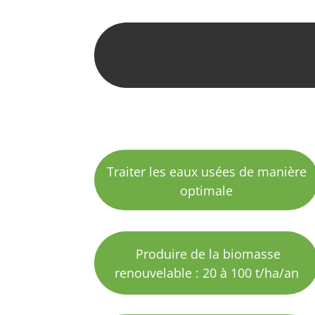
Traiter les eaux usées de
manière
optimale
Produire de la biomasse
renouvelable : 20 à 100 t/ha/an