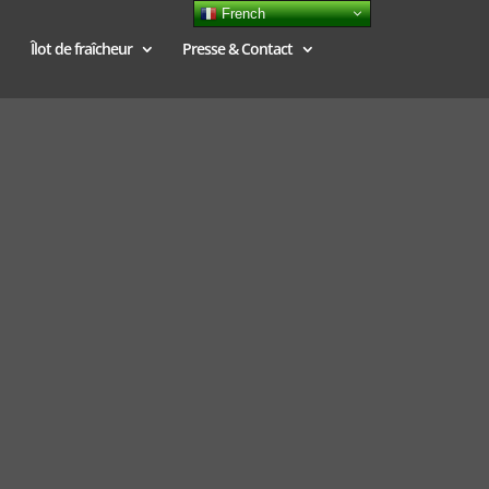
French
Îlot de fraîcheur
Presse & Contact