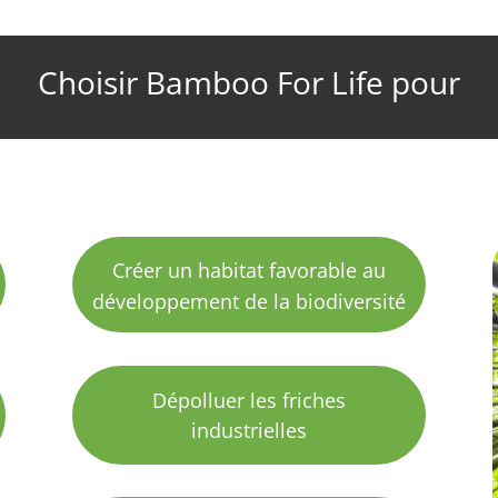
Choisir Bamboo For Life pour
Créer un habitat favorable au
développement de la biodiversité
Dépolluer les friches
industrielles