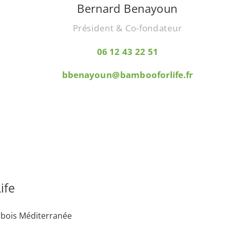
Bernard Benayoun
Président & Co-fondateur
06 12 43 22 51
bbenayoun@bambooforlife.fr
ife
rbois Méditerranée