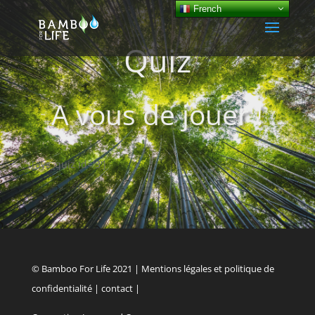
French
Quiz
A vous de jouer !
[ays_quiz id='3']
© Bamboo For Life 2021 |
Mentions légales et politique de
confidentialité
|
contact
|