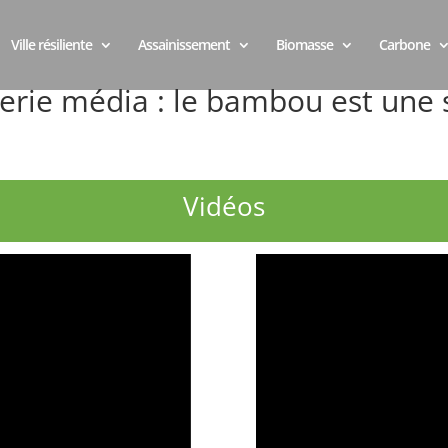
Ville résiliente
Assainissement
Biomasse
Carbone
erie média : le bambou est une 
Vidéos