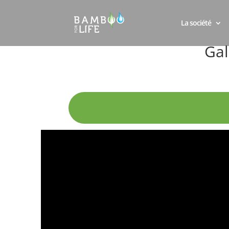
La société
Gal