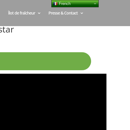
French
Îlot de fraîcheur
Presse & Contact
star