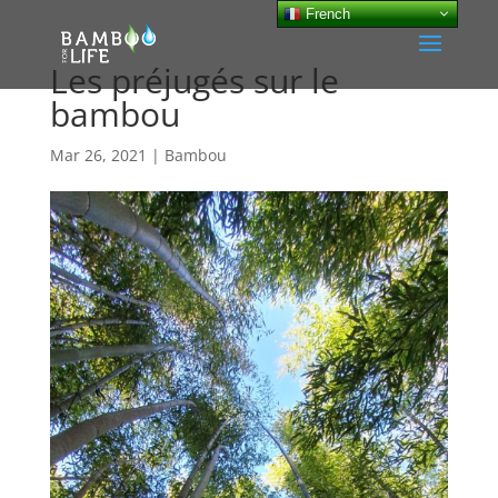
French
Les préjugés sur le
bambou
Mar 26, 2021
|
Bambou