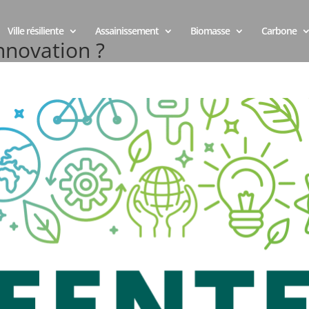
Ville résiliente
Assainissement
Biomasse
Carbone
nnovation ?