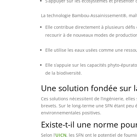
S’appuyer sur les écosystèmes et présenter d
La technologie Bambou-Assainissement®, maî
Elle contribue directement à plusieurs défis 
recourir à de nouveaux modes de productio
Elle utilise les eaux usées comme une resso
Elle s’appuie sur les capacités phyto-épura
de la biodiversité.
Une solution fondée sur l
Ces solutions nécessitent de l’ingénierie, ell
brevets. Sur le long-terme une SFN étant peu é
environnementales positives.
Existe-t-il une norme pour
Selon l’
UICN
, les SFN ont le potentiel de fou