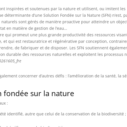
ont inspirées et soutenues par la nature et utilisent, ou imitent le
ique déterminante d’une Solution Fondée sur la Nature (SFN) n’est, 
us naturels sont gérés de manière proactive pour atteindre un objectif
tat en matière de gestion de l’eau…
e qui promeut une plus grande productivité des ressources visant à
age, et qui est restauratrice et régénérative par conception, contrai
rendre, de fabriquer et de disposer. Les SFN soutiennent égalemen
tion durable des ressources naturelles et exploitent les processus 
00261605_fre
alement concerner d’autres défis : l’amélioration de la santé, la sé
n fondée sur la nature
aux :
té identifié, autre que celui de la conservation de la biodiversité ;