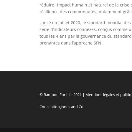
réduire l’impact humain et naturel de la crise
résilience des communautés, notamment grâce 
Lancé en juillet 2020, le standard mondial des
série d’indicateurs connexes, conçus comme un
tous les 4 ans par la gouvernance du standard 
prenantes dans l’approche SFN.
© Bamboo For Life 2021 |
Mentions légales et politiq
Conception Jones and Co