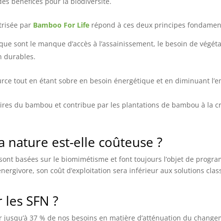
es bénéfices pour la biodiversité.
trisée par
Bamboo For Life
répond à ces deux principes fondamen
que sont le manque d’accès à l’assainissement, le besoin de végétal
n durables.
urce tout en étant sobre en besoin énergétique et en diminuant l’e
toires du bambou et contribue par les plantations de bambou à la 
a nature est-elle coûteuse ?
es sont basées sur le biomimétisme et font toujours l’objet de pro
nergivore, son coût d’exploitation sera inférieur aux solutions cla
 les SFN ?
rnir jusqu’à 37 % de nos besoins en matière d’atténuation du chang