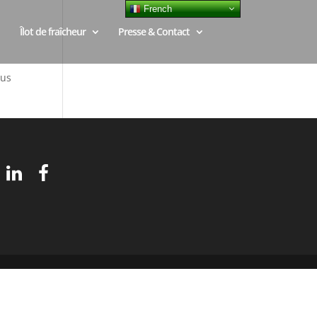
French
Îlot de fraîcheur
Presse & Contact
sus