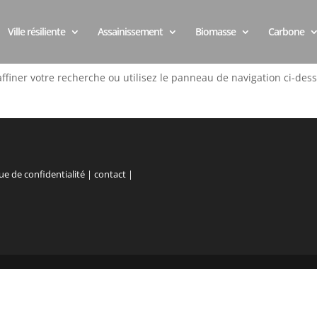
Ville résiliente
Assainissement
Biomasse
Carbone
ffiner votre recherche ou utilisez le panneau de navigation ci-des
ue de confidentialité
|
contact
|