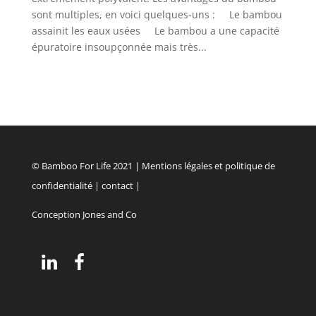
sont multiples, en voici quelques-uns : Le bambou
assainit les eaux usées Le bambou a une capacité
épuratoire insoupçonnée mais très...
© Bamboo For Life 2021 |
Mentions légales et politique de
confidentialité
|
contact
|
Conception Jones and Co