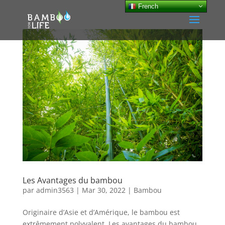
French
Les Avantages du bambou
par
admin3563
|
Mar 30, 2022
|
Bambou
Originaire d’Asie et d’Amérique, le bambou est
extrêmement polyvalent. Les avantages du bambou