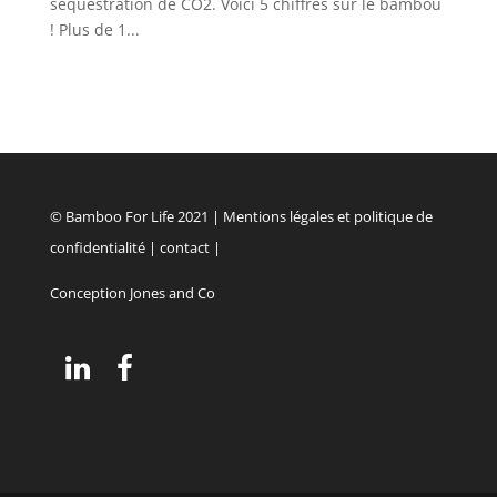
séquestration de CO2. Voici 5 chiffres sur le bambou
! Plus de 1...
© Bamboo For Life 2021 |
Mentions légales et politique de
confidentialité
|
contact
|
Conception Jones and Co