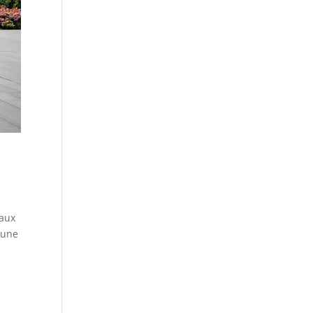
eaux
 une